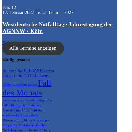
Feb.
12
12. Februar 2027
bis
13. Februar 2027
Westdeutsche Notfalltage Jahrestagung der
AGNNW / Köln
Kalender anzeigen
Alle Termine anzeigen
häufig gesucht
BAND
Bad Boll
10 Thesen
Corona
Ein Leben
DIVI
DGINA
DINK
Fall
retten
eLearning
eureca
des Monats
Forschungspreis
Fortbildungspunkte
GRC
Ideenpreis
Intubation
Jahrestagung
JATA
Jubiläum
Kindernotfälle
Lauterbach
Mittwochsfortbildung
Notarztkurs
Notfallkurs KInder
Notarzt TV
Notfallsanitäter
online Fortbildung