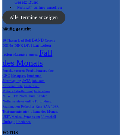
Gesetz Bund
„Notarzt“ online ansehen
Alle Termine anzeigen
häufig gesucht
BAND
Bad Boll
10 Thesen
Corona
Ein Leben
DIVI
DGINA
DINK
Fall
retten
eLearning
eureca
des Monats
Forschungspreis
Fortbildungspunkte
GRC
Ideenpreis
Intubation
Jahrestagung
JATA
Jubiläum
Kindernotfälle
Lauterbach
Mittwochsfortbildung
Notarztkurs
Notfallkurs KInder
Notarzt TV
Notfallsanitäter
online Fortbildung
Reanimation
Refresher-Kurs
SAA / BPR
Thema des Monats
Telefonreanimation
UEFA Medical Symposium
Ultraschall
Umfrage
Überleben
FOTOS