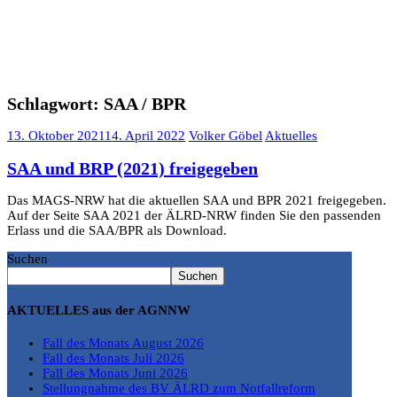
Schlagwort:
SAA / BPR
13. Oktober 2021
14. April 2022
Volker Göbel
Aktuelles
SAA und BRP (2021) freigegeben
Das MAGS-NRW hat die aktuellen SAA und BPR 2021 freigegeben.
Auf der Seite SAA 2021 der ÄLRD-NRW finden Sie den passenden
Erlass und die SAA/BPR als Download.
Suchen
Suchen
AKTUELLES aus der AGNNW
Fall des Monats August 2026
Fall des Monats Juli 2026
Fall des Monats Juni 2026
Stellungnahme des BV ÄLRD zum Notfallreform