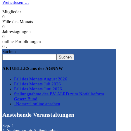
Weiterlesen …
Mitglieder
0
Fälle des Monats
0
Jahrestagungen
0
online-Fortbildungen
0
.
Suchen
Suchen
AKTUELLES aus der AGNNW
Fall des Monats August 2026
Fall des Monats Juli 2026
Fall des Monats Juni 2026
Stellungnahme des BV ÄLRD zum Notfallreform
Gesetz Bund
„Notarzt“ online ansehen
Anstehende Veranstaltungen
Sep.
4
4. September
bis
5. September