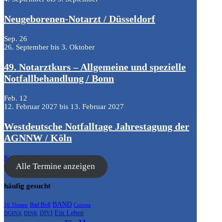
Neugeborenen-Notarzt / Düsseldorf
Sep.
26
26. September
bis
3. Oktober
49. Notarztkurs – Allgemeine und spezielle
Notfallbehandlung / Bonn
Feb.
12
12. Februar 2027
bis
13. Februar 2027
Westdeutsche Notfalltage Jahrestagung der
AGNNW / Köln
Kalender anzeigen
Alle Termine anzeigen
häufig gesucht
BAND
Bad Boll
10 Thesen
Corona
Ein Leben
DIVI
DGINA
DINK