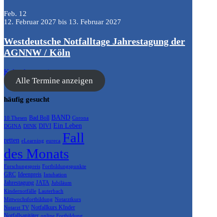
Feb.
12
12. Februar 2027
bis
13. Februar 2027
Westdeutsche Notfalltage Jahrestagung der
AGNNW / Köln
Kalender anzeigen
Alle Termine anzeigen
häufig gesucht
BAND
Bad Boll
10 Thesen
Corona
Ein Leben
DIVI
DGINA
DINK
Fall
retten
eLearning
eureca
des Monats
Forschungspreis
Fortbildungspunkte
GRC
Ideenpreis
Intubation
Jahrestagung
JATA
Jubiläum
Kindernotfälle
Lauterbach
Mittwochsfortbildung
Notarztkurs
Notfallkurs KInder
Notarzt TV
Notfallsanitäter
online Fortbildung