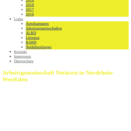
2019
2018
2017
2016
Links
Ärztekammern
Arbeitsgemeinschaften
ÄLRD
Literatur
BAND
Notfallseelsorge
Kontakt
Impressum
Datenschutz
Arbeitsgemeinschaft Notärzte in Nordrhein-
Westfalen