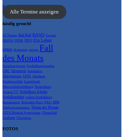
Kalender anzeigen
Alle Termine anzeigen
häufig gesucht
BAND
Bad Boll
10 Thesen
Corona
Ein Leben
DIVI
DGINA
DINK
Fall
retten
eLearning
eureca
des Monats
Forschungspreis
Fortbildungspunkte
GRC
Ideenpreis
Intubation
Jahrestagung
JATA
Jubiläum
Kindernotfälle
Lauterbach
Mittwochsfortbildung
Notarztkurs
Notfallkurs KInder
Notarzt TV
Notfallsanitäter
online Fortbildung
Reanimation
Refresher-Kurs
SAA / BPR
Thema des Monats
Telefonreanimation
UEFA Medical Symposium
Ultraschall
Umfrage
Überleben
FOTOS