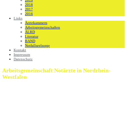
2019
2018
2017
2016
Links
Ärztekammern
Arbeitsgemeinschaften
ÄLRD
Literatur
BAND
Notfallseelsorge
Kontakt
Impressum
Datenschutz
Arbeitsgemeinschaft Notärzte in Nordrhein-
Westfalen